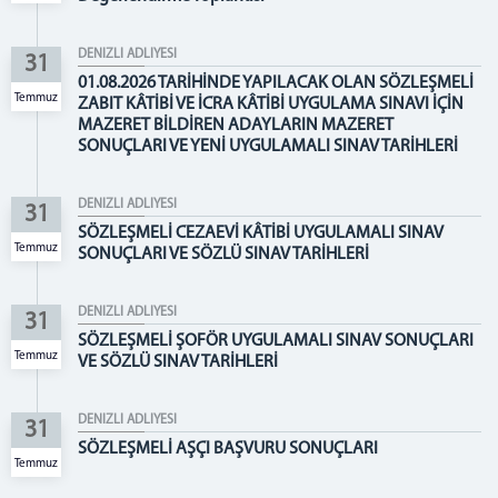
Buldan Adliyesi
Çal Adliyesi
DENİZLİ ADLİYESİ
31
Çameli Adliyesi
01.08.2026 TARİHİNDE YAPILACAK OLAN SÖZLEŞMELİ
Temmuz
Çardak Adliyesi
ZABIT KÂTİBİ VE İCRA KÂTİBİ UYGULAMA SINAVI İÇİN
MAZERET BİLDİREN ADAYLARIN MAZERET
Çivril Adliyesi
SONUÇLARI VE YENİ UYGULAMALI SINAV TARİHLERİ
Kale Adliyesi
Sarayköy Adliyesi
DENİZLİ ADLİYESİ
31
Tavas Adliyesi
SÖZLEŞMELİ CEZAEVİ KÂTİBİ UYGULAMALI SINAV
Temmuz
SONUÇLARI VE SÖZLÜ SINAV TARİHLERİ
Faaliyet Raporları
BAŞSAVCILIK
DENİZLİ ADLİYESİ
31
Cumhuriyet Başsavcımız
SÖZLEŞMELİ ŞOFÖR UYGULAMALI SINAV SONUÇLARI
Temmuz
VE SÖZLÜ SINAV TARİHLERİ
Cumhuriyet Başsavcı Vekillerimiz
Cumhuriyet Savcılarımız
DENİZLİ ADLİYESİ
Bağlı Birimler
31
SÖZLEŞMELİ AŞÇI BAŞVURU SONUÇLARI
CEZA İNFAZ KURUMLARI
Temmuz
Denizli D Tipi Ceza İnfaz Kurumu