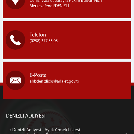
Denizli Adalet Sarayı 29 Ekim Bulvarı No:1
Merkezefendi/DENİZLİ
Telefon
(0258) 377 55 03
E-Posta
abbdenizlicbs
adalet.gov.tr
DENİZLİ ADLİYESİ
» Denizli Adliyesi - Aylık Yemek Listesi